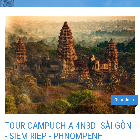
Xem thêm
TOUR CAMPUCHIA 4N3D: SÀI GÒN
- SIEM RIEP - PHNOMPENH