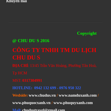
Khuyến mãi
Copyright
@ CHU DU S 2016
CÔNG TY TNHH TM DU LỊCH
CHU DU S
ĐỊA CHỈ
: 13/45 Trần Văn Hoàng, Phường Tân Hoà,
Tp HCM
MST:
0317304991
HOTLINE
: 0942 132 699
- 0976 950 322
Wedside:
www.chudus.vn
/
www.namduxanh.com
/
www.phuquocxanh.vn
/
www.phuquyxanh.com
Mail:
chudustravel@gmail.com