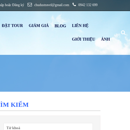
hập
hoặc
Đăng ký
chudustravel@gmail.com
0942 132 699
ĐẶT TOUR
GIẢM GIÁ
LIÊN HỆ
B
LOG
GIỚI THIỆU
ẢNH
TÌM KIẾM