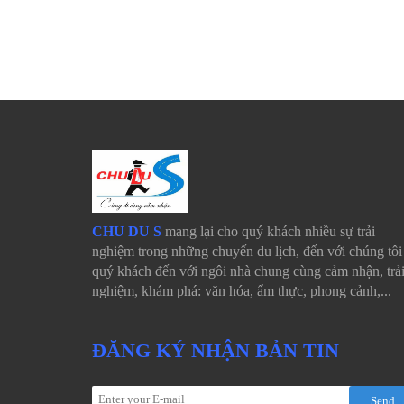
CHU DU S
mang lại cho quý khách nhiều sự trải
nghiệm trong những chuyến du lịch, đến với chúng tôi 
quý khách đến với ngôi nhà chung cùng cảm nhận, trả
nghiệm, khám phá: văn hóa, ẩm thực, phong cảnh,...
ĐĂNG KÝ NHẬN BẢN TIN
Send