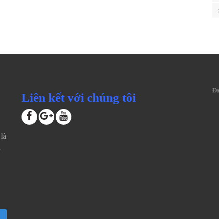
Đa
Liên kết với chúng tôi
là
i