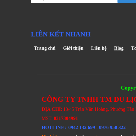
LIÊN KẾT NHANH
Trang chủ
Giới thiệu
Liên hệ
Blog
T
Copyri
CÔNG TY TNHH TM DU LỊ
ĐỊA CHỈ
: 13/45 Trần Văn Hoàng, Phường Tâ
MST:
0317304991
HOTLINE
: 0942 132 699
- 0976 950 322