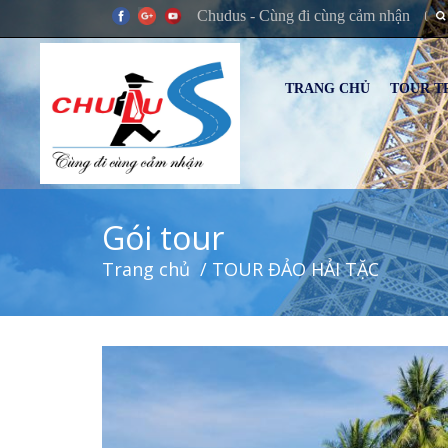
Chudus - Cùng đi cùng cảm nhận
TRANG CHỦ
TOUR T
Gói tour
Trang chủ
/ TOUR ĐẢO HẢI TẶC