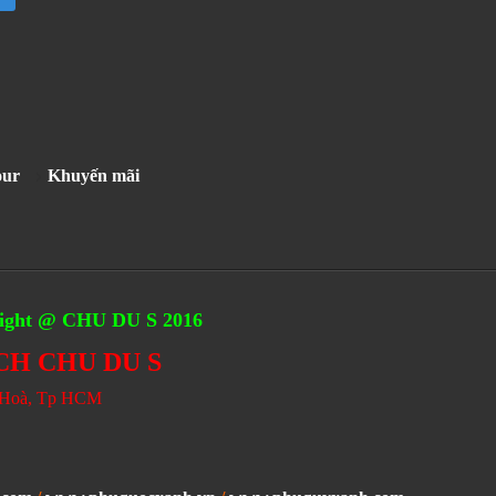
our
Khuyến mãi
ght @ CHU DU S 2016
CH CHU DU S
n Hoà, Tp HCM