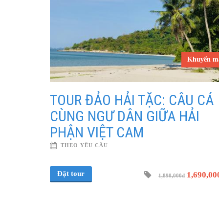
Khuyến m
TOUR ĐẢO HẢI TẶC: CÂU CÁ
CÙNG NGƯ DÂN GIỮA HẢI
PHẬN VIỆT CAM
THEO YÊU CẦU
Đặt tour
1,690,00
1,890,000đ