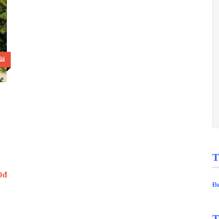
ãi
T
0đ
Đa