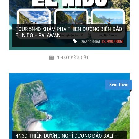
TOUR 5N4D KHÁM PHÁ THIÊN ĐƯỜNG BIỂN ĐẢO:
EL NIDO – PALAWAN
19,990,000đ
20,990,000đ
THEO YÊU CẦU
Xem thêm
4N3D THIÊN ĐƯỜNG NGHỈ DƯỠNG ĐẢO BALI –