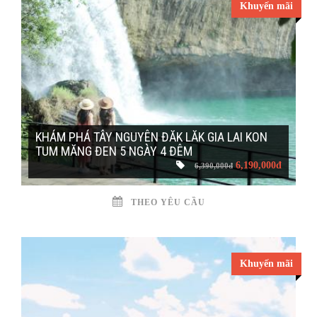
Khuyến mãi
KHÁM PHÁ TÂY NGUYÊN ĐĂK LĂK GIA LAI KON
TUM MĂNG ĐEN 5 NGÀY 4 ĐÊM
6,190,000đ
6,390,000đ
THEO YÊU CẦU
Khuyến mãi