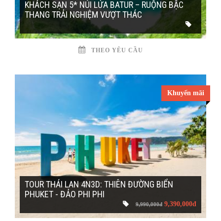
KHÁCH SẠN 5* NÚI LỬA BATUR – RUỘNG BẬC
THANG TRẢI NGHIỆM VƯỢT THÁC
THEO YÊU CẦU
Khuyến mãi
TOUR THÁI LAN 4N3D: THIÊN ĐƯỜNG BIỂN
PHUKET - ĐẢO PHI PHI
9,390,000đ
9,990,000đ