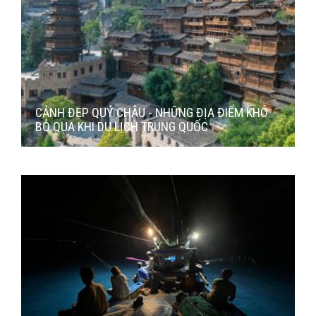
CẢNH ĐẸP QUÝ CHÂU - NHỮNG ĐỊA ĐIỂM KHÓ
BỎ QUA KHI DU LỊCH TRUNG QUỐC