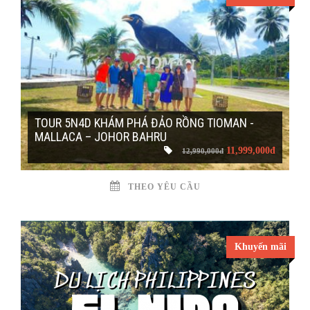
TOUR 5N4D KHÁM PHÁ ĐẢO RỒNG TIOMAN -
MALLACA – JOHOR BAHRU
11,999,000đ
12,990,000đ
THEO YÊU CẦU
Khuyến mãi