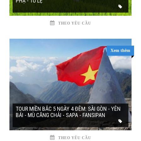
PHẠ - TÚ LỆ
THEO YÊU CẦU
Xem thêm
TOUR MIỀN BẮC 5 NGÀY 4 ĐÊM: SÀI GÒN - YÊN
BÁI - MÙ CĂNG CHẢI - SAPA - FANSIPAN
THEO YÊU CẦU