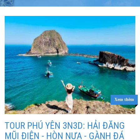
Xem thêm
TOUR PHÚ YÊN 3N3D: HẢI ĐĂNG
MŨI ĐIỆN - HÒN NƯA - GÀNH ĐÁ