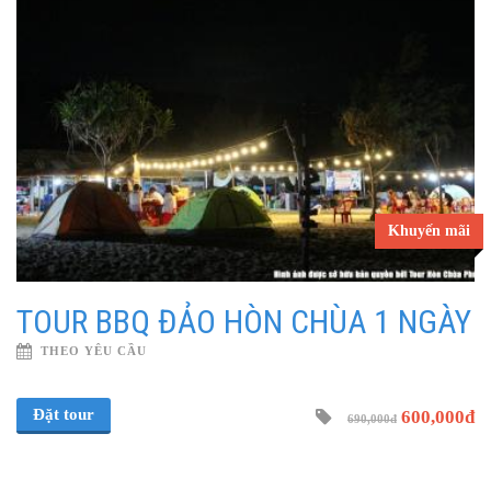
Khuyến mãi
TOUR BBQ ĐẢO HÒN CHÙA 1 NGÀY
THEO YÊU CẦU
Đặt tour
600,000đ
690,000đ