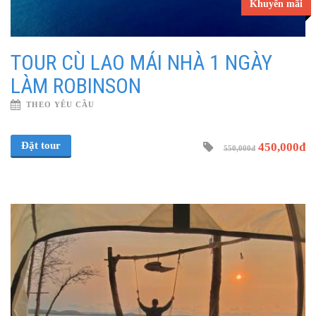
Khuyến mãi
TOUR CÙ LAO MÁI NHÀ 1 NGÀY
LÀM ROBINSON
THEO YÊU CẦU
Đặt tour
450,000đ
550,000đ