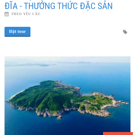
ĐĨA - THƯỞNG THỨC ĐẶC SẢN
THEO YÊU CẦU
Đặt tour