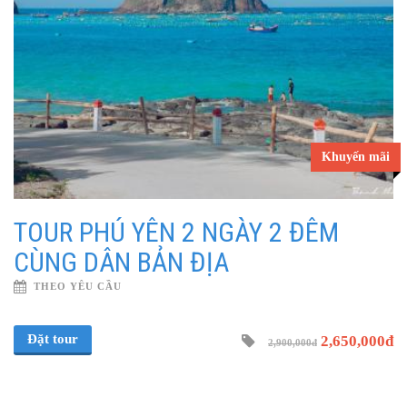
Khuyến mãi
TOUR PHÚ YÊN 2 NGÀY 2 ĐÊM
CÙNG DÂN BẢN ĐỊA
THEO YÊU CẦU
Đặt tour
2,650,000đ
2,900,000đ