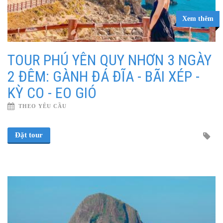
Xem thêm
TOUR PHÚ YÊN QUY NHƠN 3 NGÀY
2 ĐÊM: GÀNH ĐÁ ĐĨA - BÃI XÉP -
KỲ CO - EO GIÓ
THEO YÊU CẦU
Đặt tour