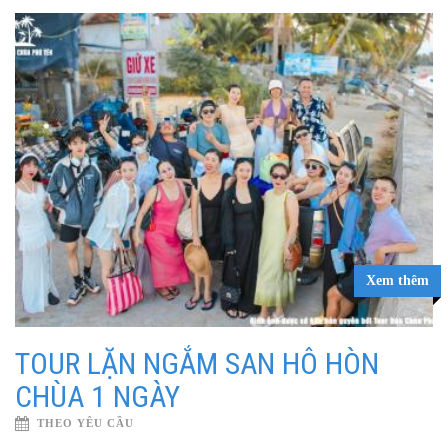
Xem thêm
TOUR LẶN NGẮM SAN HÔ HÒN
CHÙA 1 NGÀY
THEO YÊU CẦU