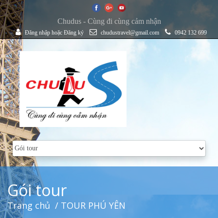
Chudus - Cùng đi cùng cảm nhận
Đăng nhập
hoặc
Đăng ký
chudustravel@gmail.com
0942 132 699
Gói tour
Trang chủ
/ TOUR PHÚ YÊN