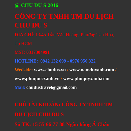
@ CHU DU S 2016
CÔNG TY TNHH TM DU LỊCH
CHU DU S
ĐỊA CHỈ
: 13/45 Trần Văn Hoàng, Phường Tân Hoà,
Tp HCM
MST:
0317304991
HOTLINE
: 0942 132 699
- 0976 950 322
Wedside:
www.chudus.vn
/
www.namduxanh.com
/
www.phuquocxanh.vn
/
www.phuquyxanh.com
Mail:
chudustravel@gmail.com
CHỦ TÀI KHOẢN: CÔNG TY TNHH TM
DU LỊCH CHU DU S
Số TK: 15 55 66 77 88 Ngân hàng Á Châu