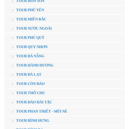
TOUR HÒN SƠN
TOUR PHÚ YÊN
TOUR MIỀN BẮC
TOUR NƯỚC NGOÀI
TOUR PHÚ QUÝ
TOUR QUY NHƠN
TOUR ĐÀ NẴNG
TOUR HÀNH HƯƠNG
TOUR ĐÀ LẠT
TOUR CÔN ĐẢO
TOUR THỔ CHU
TOUR ĐẢO HẢI TẶC
TOUR PHAN THIẾT - MŨI NÉ
TOUR BÌNH HƯNG