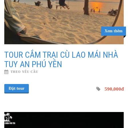
Xem thêm
TOUR CẮM TRẠI CÙ LAO MÁI NHÀ
TUY AN PHÚ YÊN
THEO YÊU CẦU
Đặt tour
590,000đ