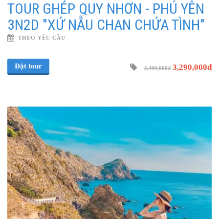
TOUR GHÉP QUY NHƠN - PHÚ YÊN
3N2D "XỨ NẪU CHAN CHỨA TÌNH"
THEO YÊU CẦU
Đặt tour
3,290,000đ
3,490,000đ