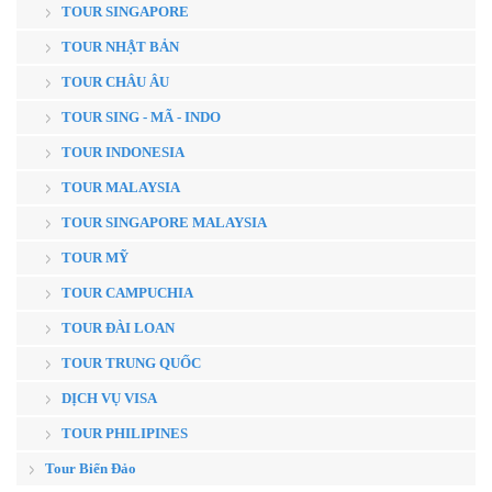
TOUR SINGAPORE
TOUR NHẬT BẢN
TOUR CHÂU ÂU
TOUR SING - MÃ - INDO
TOUR INDONESIA
TOUR MALAYSIA
TOUR SINGAPORE MALAYSIA
TOUR MỸ
TOUR CAMPUCHIA
TOUR ĐÀI LOAN
TOUR TRUNG QUỐC
DỊCH VỤ VISA
TOUR PHILIPINES
Tour Biển Đảo