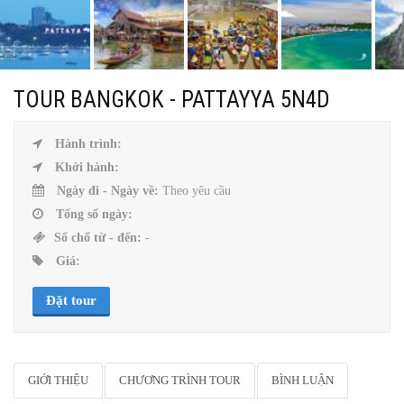
TOUR BANGKOK - PATTAYYA 5N4D
Hành trình:
Khởi hành:
Ngày đi - Ngày về:
Theo yêu cầu
Tổng số ngày:
Số chổ từ - đến:
-
Giá:
Đặt tour
GIỚI THIỆU
CHƯƠNG TRÌNH TOUR
BÌNH LUẬN