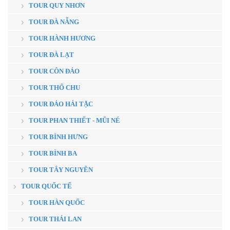
TOUR QUY NHƠN
TOUR ĐÀ NẴNG
TOUR HÀNH HƯƠNG
TOUR ĐÀ LẠT
TOUR CÔN ĐẢO
TOUR THỔ CHU
TOUR ĐẢO HẢI TẶC
TOUR PHAN THIẾT - MŨI NÉ
TOUR BÌNH HƯNG
TOUR BÌNH BA
TOUR TÂY NGUYÊN
TOUR QUỐC TẾ
TOUR HÀN QUỐC
TOUR THÁI LAN