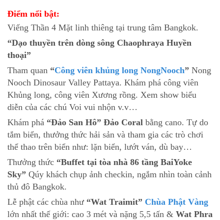
Điểm nổi bật:
Viếng Thần 4 Mặt linh thiêng tại trung tâm Bangkok.
“Dạo thuyền trên dòng sông Chaophraya Huyền
thoại”
Tham quan
“
Công viên khủng long Nong
N
ooch
”
Nong
Nooch Dinosaur Valley Pattaya. Khám phá công viên
Khủng long, công viên Xương rồng. Xem show biểu
diễn của các chú Voi vui nhộn v.v…
Khám phá
“Đảo San Hô” Đảo Coral
bằng cano. Tự do
tắm biển, thưởng thức hải sản và tham gia các trò chơi
thể thao trên biển như: lặn biển, lướt ván, dù bay…
Thưởng thức
“Buffet tại tòa nhà 86 tầng BaiYoke
Sky”
Qúy khách chụp ảnh checkin, ngắm nhìn toàn cảnh
thủ đô Bangkok.
Lễ phật các chùa như
“Wat Traimit”
Chùa Phật Vàng
lớn nhất thế giới: cao 3 mét và nặng 5,5 tấn &
Wat
P
hra