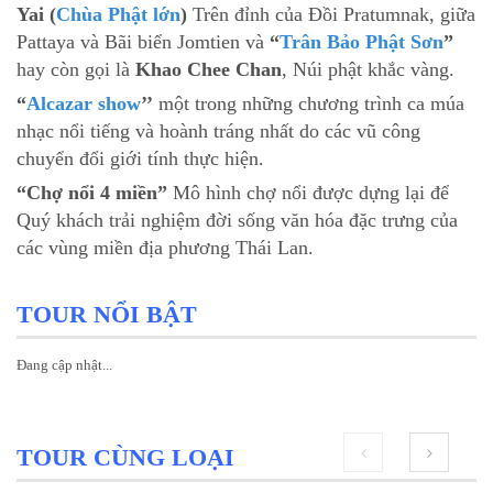
Y
ai
(
Chùa Phật lớn
)
Trên đỉnh của Đồi Pratumnak, giữa
Pattaya và Bãi biển Jomtien và
“
Trân Bảo Phật Sơn
”
hay còn gọi là
Khao Chee Chan
, Núi phật khắc vàng.
“
Alcazar show
’’
một trong những chương trình ca múa
nhạc nổi tiếng và hoành tráng nhất do các vũ công
chuyển đổi giới tính thực hiện.
“
Chợ nổi 4 miền
”
Mô hình chợ nổi được dựng lại để
Quý khách trải nghiệm đời sống văn hóa đặc trưng của
các vùng miền địa phương Thái Lan.
TOUR NỔI BẬT
Đang cập nhật...
TOUR CÙNG LOẠI
prev
next