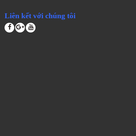
Liên kết với chúng tôi