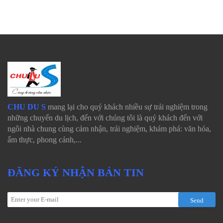
CHU DU S
mang lại cho quý khách nhiều sự trải nghiệm trong
những chuyến du lịch, đến với chúng tôi là quý khách đến với
ngôi nhà chung cùng cảm nhận, trải nghiệm, khám phá: văn hóa,
ẩm thực, phong cảnh,...
ĐĂNG KÝ NHẬN BẢN TIN
Send