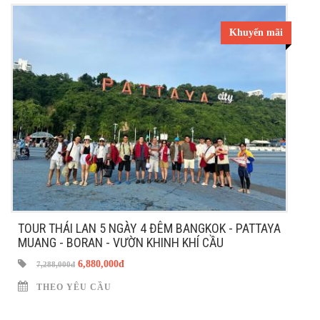
Khuyến mãi
TOUR THÁI LAN 5 NGÀY 4 ĐÊM BANGKOK - PATTAYA
MUANG - BORAN - VƯỜN KHINH KHÍ CẦU
6,880,000đ
7,288,000đ
THEO YÊU CẦU