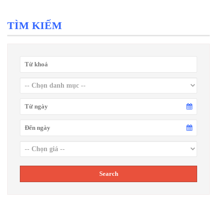
TÌM KIẾM