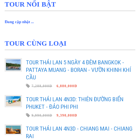
TOUR NỔI BẬT
Đang cập nhật ...
TOUR CÙNG LOẠI
TOUR THÁI LAN 5 NGÀY 4 ĐÊM BANGKOK -
PATTAYA MUANG - BORAN - VƯỜN KHINH KHÍ
CẦU
7,288,000Đ
6,880,000Đ
TOUR THÁI LAN 4N3D: THIÊN ĐƯỜNG BIỂN
PHUKET - ĐẢO PHI PHI
9,990,000Đ
9,390,000Đ
TOUR THÁI LAN 4N3D - CHIANG MAI - CHIANG
RAI