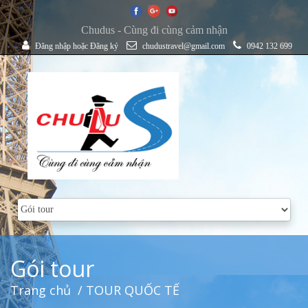
Chudus - Cùng đi cùng cảm nhận
Đăng nhập
hoặc
Đăng ký
chudustravel@gmail.com
0942 132 699
Gói tour
Trang chủ
/ TOUR QUỐC TẾ