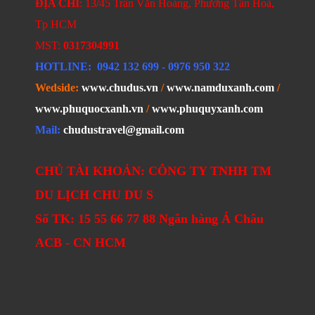
ĐỊA CHỈ
: 13/45 Trần Văn Hoàng, Phường Tân Hoà,
Tp HCM
MST:
0317304991
HOTLINE
: 0942 132 699
- 0976 950 322
Wedside:
www.chudus.vn
/
www.namduxanh.com
/
www.phuquocxanh.vn
/
www.phuquyxanh.com
Mail:
chudustravel@gmail.com
CHỦ TÀI KHOẢN: CÔNG TY TNHH TM
DU LỊCH CHU DU S
Số TK: 15 55 66 77 88 Ngân hàng Á Châu
ACB - CN HCM