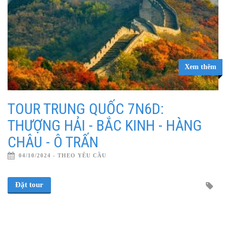
Xem thêm
TOUR TRUNG QUỐC 7N6D:
THƯỢNG HẢI - BẮC KINH - HÀNG
CHÂU - Ô TRẤN
04/10/2024 - THEO YÊU CẦU
Đặt tour