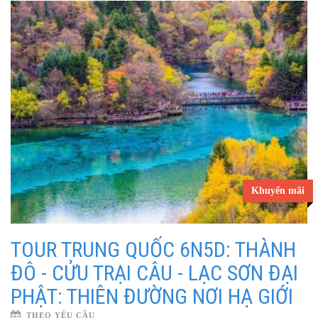
Khuyến mãi
TOUR TRUNG QUỐC 6N5D: THÀNH
ĐÔ - CỬU TRẠI CÂU - LẠC SƠN ĐẠI
PHẬT: THIÊN ĐƯỜNG NƠI HẠ GIỚI
THEO YÊU CẦU