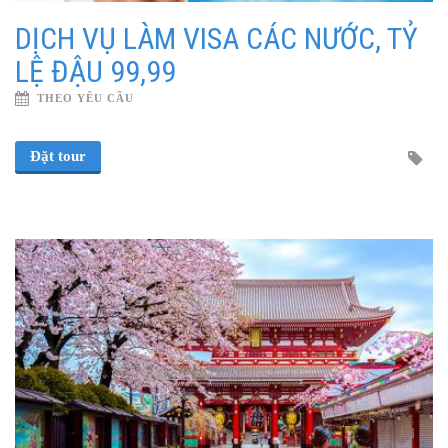
DỊCH VỤ LÀM VISA CÁC NƯỚC, TỶ
LỆ ĐẬU 99,99
THEO YÊU CẦU
Đặt tour