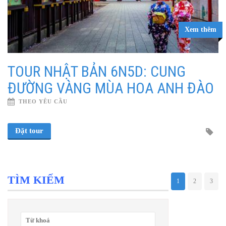
Xem thêm
TOUR NHẬT BẢN 6N5D: CUNG
ĐƯỜNG VÀNG MÙA HOA ANH ĐÀO
THEO YÊU CẦU
Đặt tour
TÌM KIẾM
1
2
3