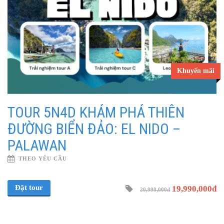
Khuyến mãi
TOUR 5N4D KHÁM PHÁ THIÊN
ĐƯỜNG BIỂN ĐẢO: EL NIDO –
PALAWAN
THEO YÊU CẦU
Đặt tour
19,990,000đ
20,990,000đ