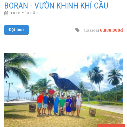
BORAN - VƯỜN KHINH KHÍ CẦU
THEO YÊU CẦU
Đặt tour
6,880,000đ
7,288,000đ