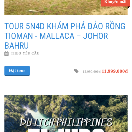
Khuyến mãi
TOUR 5N4D KHÁM PHÁ ĐẢO RỒNG
TIOMAN - MALLACA – JOHOR
BAHRU
THEO YÊU CẦU
Đặt tour
11,999,000đ
12,990,000đ