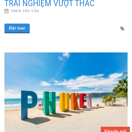
TRẢI NGHIỆM VƯỢT THÁC
THEO YÊU CẦU
Đặt tour
Khuyến mãi